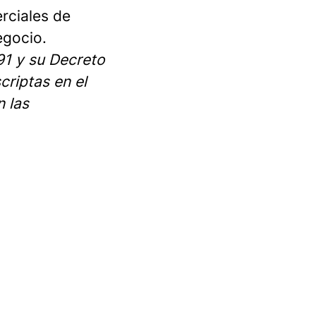
erciales de
egocio.
91 y su Decreto
riptas en el
 las