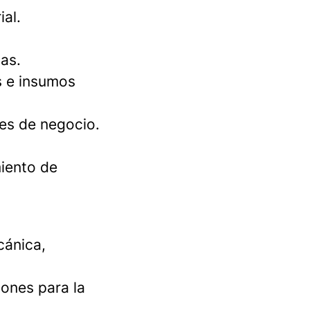
ial.
as.
s e insumos
des de negocio.
miento de
cánica,
ones para la