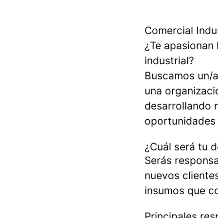
Comercial Indus
¿Te apasionan l
industrial?
Buscamos un/a 
una organizació
desarrollando 
oportunidades 
¿Cuál será tu d
Serás responsa
nuevos cliente
insumos que co
Principales re