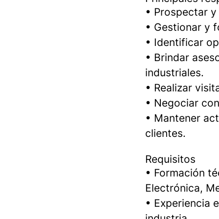
• Prospectar y 
• Gestionar y f
• Identificar 
• Brindar ases
industriales.
• Realizar vis
• Negociar con
• Mantener act
clientes.
Requisitos
• Formación téc
Electrónica, Me
• Experiencia 
industria.