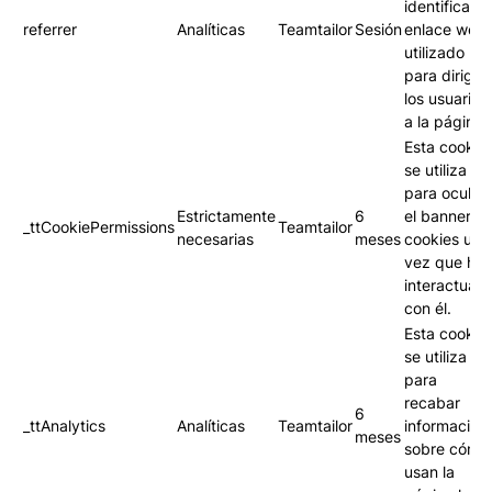
identificar el
referrer
Analíticas
Teamtailor
Sesión
enlace web
utilizado
para dirigir 
los usuarios
a la página.
Esta cookie
se utiliza
para ocultar
Estrictamente
6
el banner d
_ttCookiePermissions
Teamtailor
necesarias
meses
cookies una
vez que has
interactuad
con él.
Esta cookie
se utiliza
para
recabar
6
_ttAnalytics
Analíticas
Teamtailor
información
meses
sobre cómo
usan la