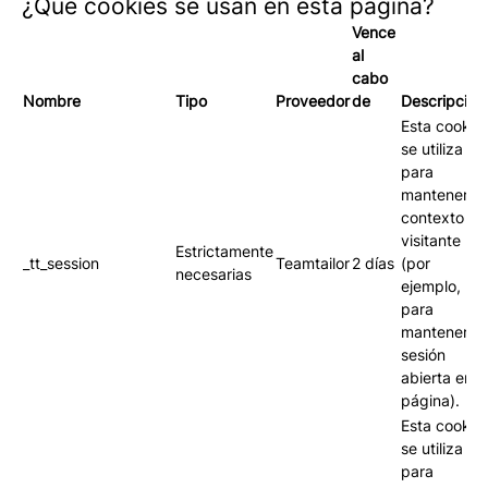
¿Qué cookies se usan en esta página?
Vence
al
cabo
Nombre
Tipo
Proveedor
de
Descripción
Esta cookie
se utiliza
para
mantener el
contexto de
visitante
Estrictamente
_tt_session
Teamtailor
2 días
(por
necesarias
ejemplo,
para
mantener tu
sesión
abierta en l
página).
Esta cookie
se utiliza
para